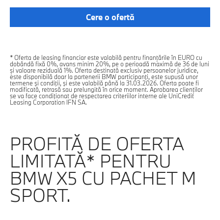
Cere o ofertă
* Oferta de leasing financiar este valabilă pentru finanțările în EURO cu
dobândă fixă 0%, avans minim 20%, pe o perioadă maximă de 36 de luni
și valoare reziduală 1%. Oferta destinată exclusiv persoanelor juridice,
este disponibilă doar la partenerii BMW participanţi, este supusă unor
termene şi condiţii, şi este valabilă până la 31.03.2026. Oferta poate fi
modificată, retrasă sau prelungită în orice moment. Aprobarea clienților
se va face condiţionat de respectarea criteriilor interne ale UniCredit
Leasing Corporation IFN SA.
PROFITĂ DE OFERTA
LIMITATĂ* PENTRU
BMW X5 CU PACHET M
SPORT.