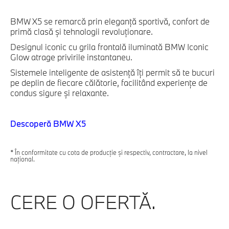
BMW X5 se
remarcă
prin
eleganță
sportivă
,
confort
de
primă
clasă
și
tehnologii
revoluționare
.
Designul iconic cu
grila
frontală
iluminată
BMW Iconic
Glow
atrage
privirile
instantaneu
.
Sistemele
inteligente
de
asistență
îți
permit
să
te
bucuri
pe
deplin
de
fiecare
călătorie
,
facilitând
experiențe
de
condus
sigure
și
relaxante
.
Descoperă BMW X5
* În conformitate cu cota de producție și respectiv, contractare, la nivel
național.
CERE O OFERTĂ.