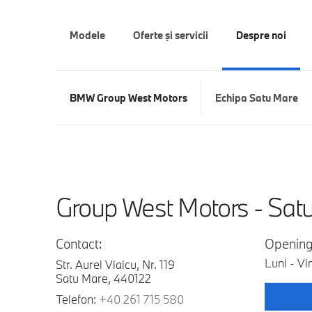
Modele
Oferte şi servicii
Despre noi
BMW Group West Motors
Echipa Satu Mare
Group West Motors - Sat
Contact:
Opening
Luni - Vi
Str. Aurel Vlaicu, Nr. 119
Satu Mare, 440122
Telefon:
+40 261 715 580