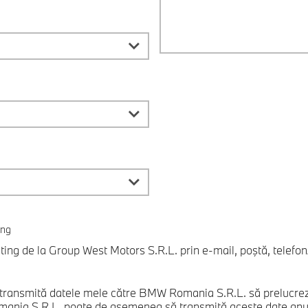
ing
ng de la Group West Motors S.R.L. prin e-mail, poştă, telefon/
transmită datele mele către BMW Romania S.R.L. să prelucreze
nia S.R.L. poate de asemenea să transmită aceste date anumi