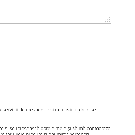
 servicii de mesagerie şi în maşină (dacă se
 şi să folosească datele mele şi să mă contacteze
tor filiale precum şi anumitor parteneri